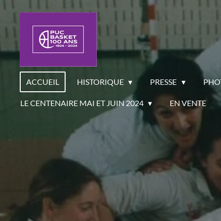
Passer
au
contenu
principal
ACCUEIL
HISTORIQUE
PRESSE
PHO
LE CENTENAIRE MAI ET JUIN 2024
EN VENTE